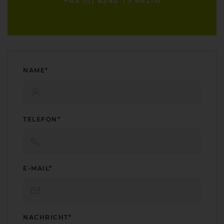
+43 (0) 6245 75 642-0
NAME*
TELEFON*
E-MAIL*
NACHRICHT*