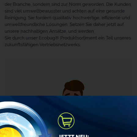
der Branche, sondern sind zur Norm geworden. Die Kunden
sind viel umweltbewusster und achten auf eine gesunde
Reinigung. Sie fordern qualitativ hochwertige, effiziente und
umweltfreundliche Lösungen. Setzen Sie daher jetzt auf
unsere nachhaltigen Ansätze, und werden
Sie durch unser Ecobug® Produktsortiment ein Teil unseres
zukunftsfähigen Vertriebsnetzwerks.